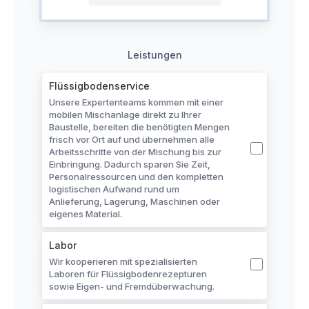
Leistungen
Flüssigbodenservice
Palettenware
Unsere Expertenteams kommen mit einer
3
mobilen Mischanlage direkt zu Ihrer
100 x 25kg
Baustelle, bereiten die benötigten Mengen
frisch vor Ort auf und übernehmen alle
Arbeitsschritte von der Mischung bis zur
Big Pack
Einbringung. Dadurch sparen Sie Zeit,
2.500kg
Personalressourcen und den kompletten
logistischen Aufwand rund um
Anlieferung, Lagerung, Maschinen oder
Lose Ware
eigenes Material.
2.500kg
Labor
Wir kooperieren mit spezialisierten
Laboren für Flüssigbodenrezepturen
sowie Eigen- und Fremdüberwachung.